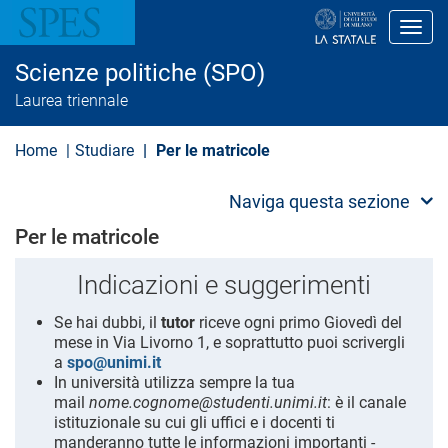
S
a
Toggl
l
t
Scienze politiche (SPO)
a
a
Laurea triennale
l
c
o
Home
Studiare
Per le matricole
n
t
e
Naviga questa sezione
n
u
Per le matricole
t
o
Indicazioni e suggerimenti
p
r
i
Se hai dubbi, il
tutor
riceve ogni primo Giovedì del
n
mese in Via Livorno 1, e soprattutto puoi scrivergli
c
a
spo@unimi.it
i
p
In università utilizza sempre la tua
a
mail
nome.cognome@studenti.unimi.it
: è il canale
l
istituzionale su cui gli uffici e i docenti ti
e
manderanno tutte le informazioni importanti -