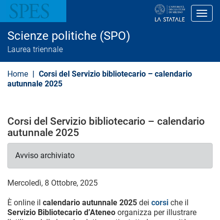
S
a
Toggl
l
t
Scienze politiche (SPO)
a
a
Laurea triennale
l
c
o
Home
Corsi del Servizio bibliotecario – calendario
n
autunnale 2025
t
e
n
u
Corsi del Servizio bibliotecario – calendario
t
o
autunnale 2025
p
r
i
Avviso archiviato
n
c
i
Mercoledì, 8 Ottobre, 2025
p
a
È online il
calendario autunnale 2025
dei
corsi
che il
l
Servizio Bibliotecario d’Ateneo
organizza per illustrare
e