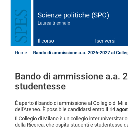
S
a
l
Scienze politiche (SPO)
t
Laurea triennale
a
a
l
c
Il corso
Iscriversi
o
n
Home
Bando di ammissione a.a. 2026-2027 al Collegi
t
e
n
u
Bando di ammissione a.a. 20
t
studentesse
o
p
r
i
È aperto il bando di ammissione al Collegio di Mil
n
dell'Ateneo. È possibile candidarsi entro
il 14 agos
c
i
Il Collegio di Milano è un collegio interuniversitari
p
della Ricerca, che ospita studenti e studentesse d
a