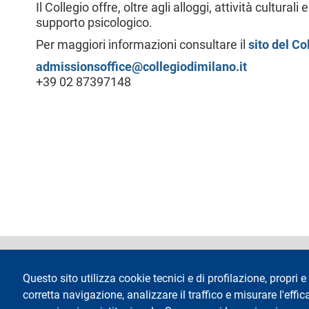
Il Collegio offre, oltre agli alloggi, attività cultura
l
supporto psicologico.
e
Per maggiori informazioni consultare il
sito del Co
admissionsoffice@collegiodimilano.it
+39 02 87397148
footer
Dichiarazione di 
Questo sito utilizza cookie tecnici e di profilazione, propri e 
corretta navigazione, analizzare il traffico e misurare l'effica