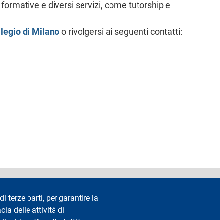
li e formative e diversi servizi, come tutorship e
llegio di Milano
o rivolgersi ai seguenti contatti:
accessibilità
Privacy e cookie
Cookie settings
Note legali
Re
di terze parti, per garantire la
cia delle attività di
Segui La Statale su